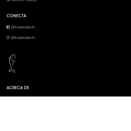
CONECTA
@kunproducts
@kunproducts
ACERCA DE
De la afición y gusto por el buen comer, nació en 1998 la idea de
ofrecer un servicio impecable con la mejor calidad en pescados y
mariscos a la industria de la hospitalidad.